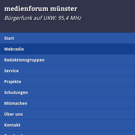
medienforum münster
Bürgerfunk auf UKW: 95,4 MHz
Start
Webradio
Redaktionsgruppen
Service
Projekte
Schulungen
Mitmachen
Über uns
Kontakt