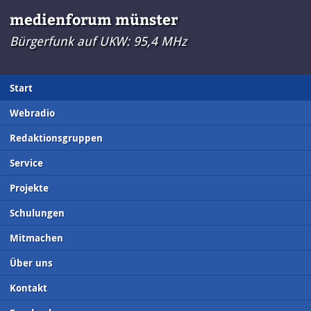
medienforum münster
Bürgerfunk auf UKW: 95,4 MHz
Start
Webradio
Redaktionsgruppen
Service
Projekte
Schulungen
Mitmachen
Über uns
Kontakt