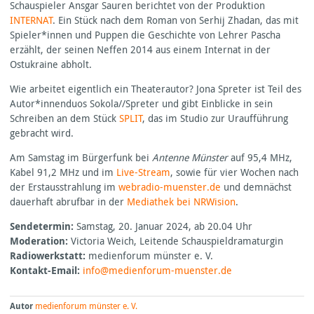
Schauspieler Ansgar Sauren berichtet von der Produktion
INTERNAT
. Ein Stück nach dem Roman von Serhij Zhadan, das mit
Spieler*innen und Puppen die Geschichte von Lehrer Pascha
erzählt, der seinen Neffen 2014 aus einem Internat in der
Ostukraine abholt.
Wie arbeitet eigentlich ein Theaterautor? Jona Spreter ist Teil des
Autor*innenduos Sokola//Spreter und gibt Einblicke in sein
Schreiben an dem Stück
SPLIT
, das im Studio zur Uraufführung
gebracht wird.
Am Samstag im Bürgerfunk bei
Antenne Münster
auf 95,4 MHz,
Kabel 91,2 MHz und im
Live-Stream
, sowie für vier Wochen nach
der Erstausstrahlung im
webradio-muenster.de
und demnächst
dauerhaft abrufbar in der
Mediathek bei
NRW
ision
.
Sendetermin:
Samstag, 20. Januar 2024, ab 20.04 Uhr
Moderation:
Victoria Weich, Leitende Schauspieldramaturgin
Radiowerkstatt:
medienforum münster e. V.
Kontakt-Email:
info@medienforum-muenster.de
Autor
medienforum münster e. V.