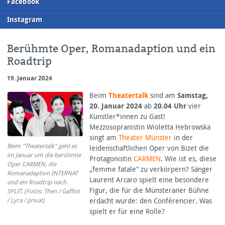
F
acebook
I
nstagram
Berühmte Oper, Romanadaption und ein
Roadtrip
19. Januar 2024
Beim
Theatertalk
sind am
Samstag,
20. Januar 2024
ab
20.04 Uhr
vier
Künstler*innen zu Gast!
Mezzosopranistin Wioletta Hebrowska
singt am
Theater Münster
in der
Beim "Theatertalk" geht es
leidenschaftlichen Oper von Bizet die
im Januar um die berühmte
Protagonistin
CARMEN
. Wie ist es, diese
Oper CARMEN, die
„femme fatale“ zu verkörpern? Sänger
Romanadaption INTERNAT
Laurent Arcaro spielt eine besondere
und ein Roadtrip nach
Figur, die für die Münsteraner Bühne
SPLIT. (Fotos: Then / Gaffiot
erdacht wurde: den Conférencier. Was
/ Lyra / privat)
spielt er für eine Rolle?