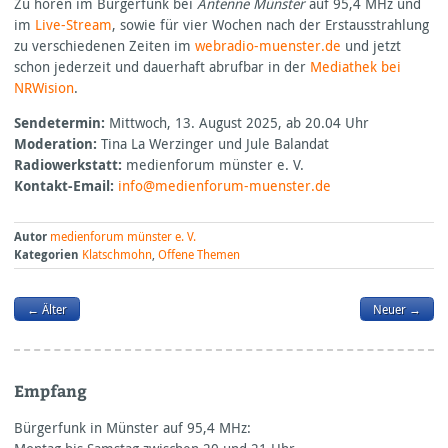
Zu hören im Bürgerfunk bei
Antenne Münster
auf 95,4 MHz und
im
Live-Stream
, sowie für vier Wochen nach der Erstausstrahlung
zu verschiedenen Zeiten im
webradio-muenster.de
und jetzt
schon jederzeit und dauerhaft abrufbar in der
Mediathek bei
NRW
ision
.
Sendetermin:
Mittwoch, 13. August 2025, ab 20.04 Uhr
Moderation:
Tina La Werzinger und Jule Balandat
Radiowerkstatt:
medienforum münster e. V.
Kontakt-Email:
info@medienforum-muenster.de
Autor
medienforum münster e. V.
Kategorien
Klatschmohn
,
Offene Themen
← Älter
Neuer →
Empfang
Bürgerfunk in Münster auf 95,4
MHz: