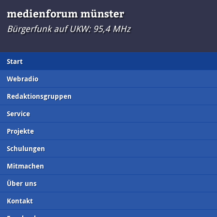
medienforum münster
Bürgerfunk auf UKW: 95,4 MHz
Start
Webradio
Redaktionsgruppen
Service
Projekte
Schulungen
Mitmachen
Über uns
Kontakt