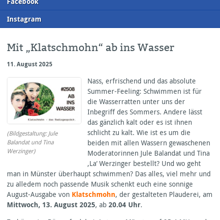
F
acebook
I
nstagram
Mit „Klatschmohn“ ab ins Wasser
11. August 2025
Nass, erfrischend und das absolute
Summer-Feeling: Schwimmen ist für
die Wasserratten unter uns der
Inbegriff des Sommers. Andere lässt
das gänzlich kalt oder es ist ihnen
schlicht zu kalt. Wie ist es um die
(Bildgestaltung: Jule
Balandat und Tina
beiden mit allen Wassern gewaschenen
Werzinger)
Moderatorinnen Jule Balandat und Tina
‚La‘ Werzinger bestellt? Und wo geht
man in Münster überhaupt schwimmen? Das alles, viel mehr und
zu alledem noch passende Musik schenkt euch eine sonnige
August-Ausgabe von
Klatschmohn
, der gestalteten Plauderei, am
Mittwoch, 13. August 2025
, ab
20.04 Uhr
.