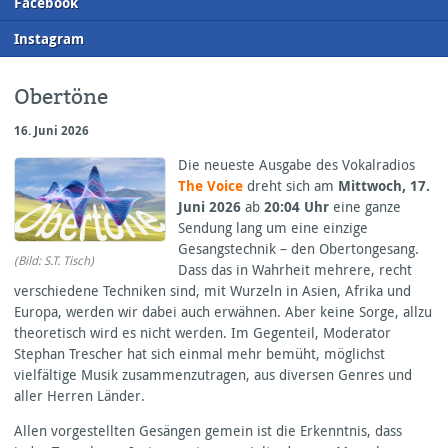
F
acebook
I
nstagram
Obertöne
16. Juni 2026
Die neueste Ausgabe des Vokalradios
The Voice
dreht sich am
Mittwoch, 17.
Juni 2026
ab
20:04 Uhr
eine ganze
Sendung lang um eine einzige
Gesangstechnik – den Obertongesang.
(Bild: S.T. Tisch)
Dass das in Wahrheit mehrere, recht
verschiedene Techniken sind, mit Wurzeln in Asien, Afrika und
Europa, werden wir dabei auch erwähnen. Aber keine Sorge, allzu
theoretisch wird es nicht werden. Im Gegenteil, Moderator
Stephan Trescher hat sich einmal mehr bemüht, möglichst
vielfältige Musik zusammenzutragen, aus diversen Genres und
aller Herren Länder.
Allen vorgestellten Gesängen gemein ist die Erkenntnis, dass