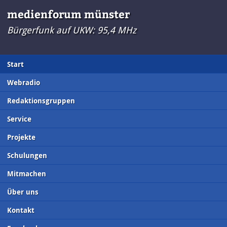
medienforum münster
Bürgerfunk auf UKW: 95,4 MHz
Start
Webradio
Redaktionsgruppen
Service
Projekte
Schulungen
Mitmachen
Über uns
Kontakt