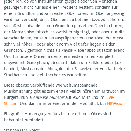
jeder Ton, ob von Instrumenten gespielt oder von Menschen
gesungen, nicht nur aus einer Frequenz besteht, sondern aus
einem Grundton und zahlreichen Obertönen. Im Obertongesang
wird nun versucht, diese Obertöne zu betonen bzw. zu isolieren,
so daß wir entweder einen Grundton plus einen Oberton hören,
der Mensch also tatsächlich zweistimmig singt, oder aber nur die
verschiedenen, einzeln herauspräparierten Obertöne, die meist
sehr viel höher – oder aber enorm viel tiefer liegen als der
Grundton. Eigentlich nichts als Physik – aber absolut faszinierend.
Und für unsere Ohren in den allermeisten Fällen komplett
ungewohnt. Ganz gleich, ob es sich dabei um Folklore oder Jazz
handelt, Musik aus der Mongolei, der Schweiz oder von Karlheinz
Stockhausen – so viel Unerhörtes war selten!
Diese ebenso verblüffende wie weltumspannende
Musikmischung gibt es zum ersten Mal zu hören am Mittwoch im
Bürgerfunk via
Antenne Münster
auf 95,4 MHz und im
Live-
Stream
. Und dann immer wieder in der Mediathek bei
NRW
ision
.
Ein großes Hörvergnügen für alle, die offenen Ohres sind –
behauptet zumindest
Stephan (The Voice)