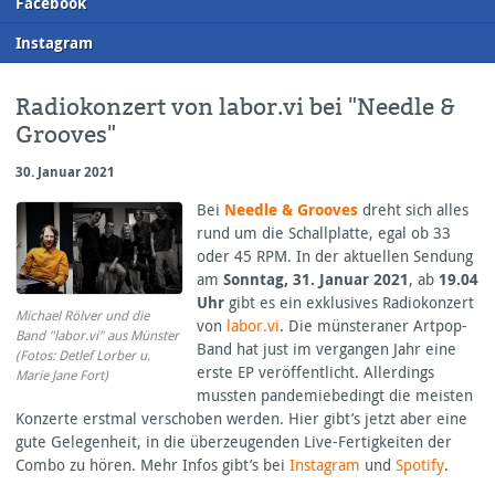
F
acebook
I
nstagram
Radiokonzert von labor.vi bei "Needle &
Grooves"
30. Januar 2021
Bei
Needle & Grooves
dreht sich alles
rund um die Schallplatte, egal ob 33
oder 45
RPM
. In der aktuellen Sendung
am
Sonntag, 31. Januar 2021
, ab
19.04
Uhr
gibt es ein exklusives Radiokonzert
Michael Rölver und die
von
labor.vi
. Die münsteraner Artpop-
Band "labor.vi" aus Münster
Band hat just im vergangen Jahr eine
(Fotos: Detlef Lorber u.
erste EP veröffentlicht. Allerdings
Marie Jane Fort)
mussten pandemiebedingt die meisten
Konzerte erstmal verschoben werden. Hier gibt’s jetzt aber eine
gute Gelegenheit, in die überzeugenden Live-Fertigkeiten der
Combo zu hören. Mehr Infos gibt’s bei
Instagram
und
Spotify
.