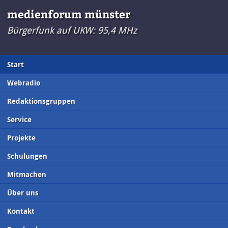
medienforum münster
Bürgerfunk auf UKW: 95,4 MHz
Start
Webradio
Redaktionsgruppen
Service
Projekte
Schulungen
Mitmachen
Über uns
Kontakt