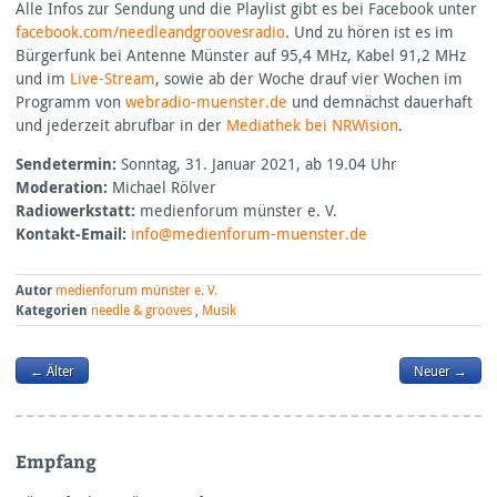
Alle Infos zur Sendung und die Playlist gibt es bei Facebook unter
facebook.com/needleandgroovesradio
. Und zu hören ist es im
Bürgerfunk bei Antenne Münster auf 95,4 MHz, Kabel 91,2 MHz
und im
Live-Stream
, sowie ab der Woche drauf vier Wochen im
Programm von
webradio-muenster.de
und demnächst dauerhaft
und jederzeit abrufbar in der
Mediathek bei
NRW
ision
.
Sendetermin:
Sonntag, 31. Januar 2021, ab 19.04 Uhr
Moderation:
Michael Rölver
Radiowerkstatt:
medienforum münster e. V.
Kontakt-Email:
info@medienforum-muenster.de
Autor
medienforum münster e. V.
Kategorien
needle & grooves
,
Musik
← Älter
Neuer →
Empfang