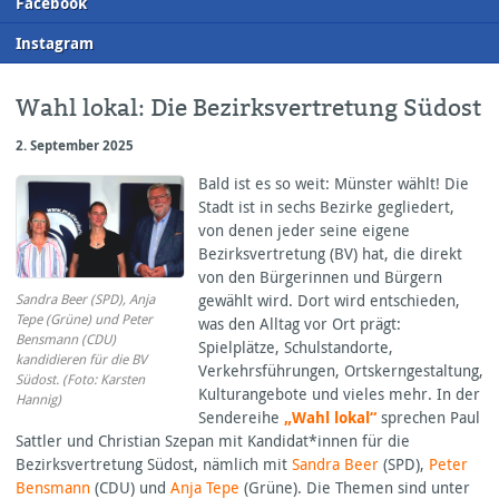
F
acebook
I
nstagram
Wahl lokal: Die Bezirksvertretung Südost
2. September 2025
Bald ist es so weit: Münster wählt! Die
Stadt ist in sechs Bezirke gegliedert,
von denen jeder seine eigene
Bezirksvertretung (BV) hat, die direkt
von den Bürgerinnen und Bürgern
Sandra Beer (SPD), Anja
gewählt wird. Dort wird entschieden,
Tepe (Grüne) und Peter
was den Alltag vor Ort prägt:
Bensmann (CDU)
Spielplätze, Schulstandorte,
kandidieren für die BV
Verkehrsführungen, Ortskerngestaltung,
Südost. (Foto: Karsten
Kulturangebote und vieles mehr. In der
Hannig)
Sendereihe
„Wahl lokal“
sprechen Paul
Sattler und Christian Szepan mit Kandidat*innen für die
Bezirksvertretung Südost, nämlich mit
Sandra Beer
(
SPD
),
Peter
Bensmann
(
CDU
) und
Anja Tepe
(Grüne). Die Themen sind unter