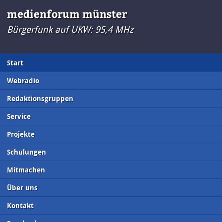
medienforum münster
Bürgerfunk auf UKW: 95,4 MHz
Start
Webradio
Redaktionsgruppen
Service
Projekte
Schulungen
Mitmachen
Über uns
Kontakt