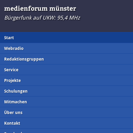
medienforum münster
Bürgerfunk auf UKW: 95,4 MHz
Start
Webradio
Redaktionsgruppen
Service
Projekte
Schulungen
Mitmachen
Über uns
Kontakt