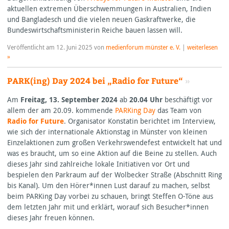
aktuellen extremen Überschwemmungen in Australien, Indien
und Bangladesch und die vielen neuen Gaskraftwerke, die
Bundeswirtschaftsministerin Reiche bauen lassen will.
Veröffentlicht am
12. Juni 2025
von
medienforum münster e. V.
|
weiterlesen
»
PARK(ing) Day 2024 bei „Radio for Future“
»
Am
Freitag, 13. September 2024
ab
20.04 Uhr
beschäftigt vor
allem der am 20.09. kommende
PARK
ing Day
das Team von
Radio for Future
. Organisator Konstatin berichtet im Interview,
wie sich der internationale Aktionstag in Münster von kleinen
Einzelaktionen zum großen Verkehrswendefest entwickelt hat und
was es braucht, um so eine Aktion auf die Beine zu stellen. Auch
dieses Jahr sind zahlreiche lokale Initiativen vor Ort und
bespielen den Parkraum auf der Wolbecker Straße (Abschnitt Ring
bis Kanal). Um den Hörer*innen Lust darauf zu machen, selbst
beim
PARK
ing Day vorbei zu schauen, bringt Steffen O-Töne aus
dem letzten Jahr mit und erklärt, worauf sich Besucher*innen
dieses Jahr freuen können.